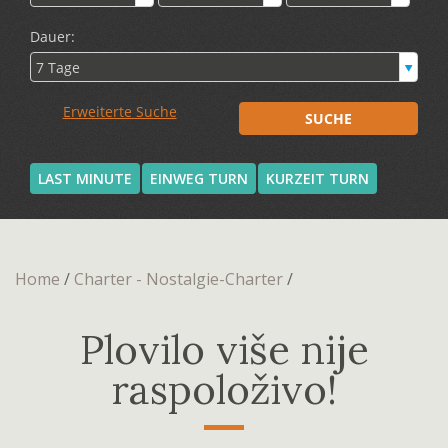
LAST MINUTE
EINWEG TURN
KURZEIT TURN
Home
/
Charter - Nostalgie-Charter
/
Plovilo više nije
raspoloživo!