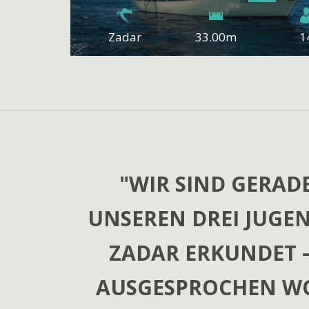
Zadar
33.00m
1
"CRUISING WITH CLAS
"WIR SIND GERAD
UNSEREN DREI JUGE
LIFE! THA
ZADAR ERKUNDET 
AUSGESPROCHEN WO