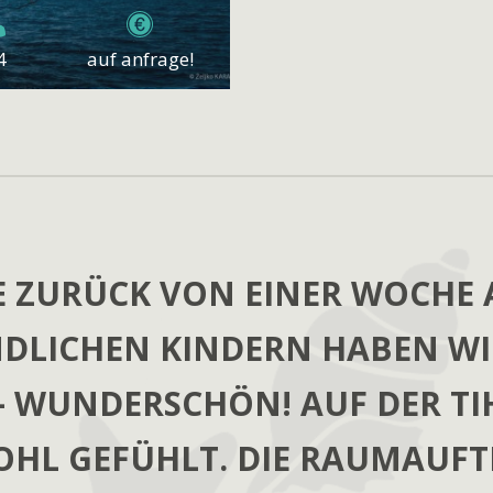
4
auf anfrage!
SIC ADRIA WAS ONE OF THE BE
E ZURÜCK VON EINER WOCHE A
NDLICHEN KINDERN HABEN WI
NK YOU AND SEE YOU AGAIN N
– WUNDERSCHÖN! AUF DER TI
HL GEFÜHLT. DIE RAUMAUFTE