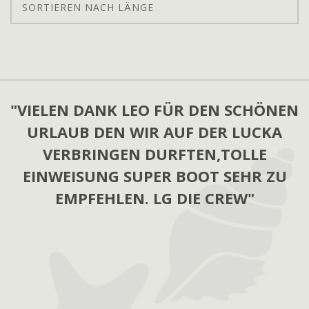
SORTIEREN NACH LÄNGE
"VIELEN DANK LEO FÜR DEN SCHÖNEN
"CRUISING WITH CLASSIC ADRIA WAS
ONE OF THE BEST EXPERIENCES IN MY
URLAUB DEN WIR AUF DER LUCKA
LIFE! THANK YOU AND SEE YOU AGAIN
VERBRINGEN DURFTEN,TOLLE
EINWEISUNG SUPER BOOT SEHR ZU
NEXT YEAR!"
EMPFEHLEN. LG DIE CREW"